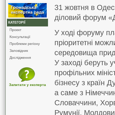
31 жовтня
в Одес
діловий форум «Д
КАТЕГОРІЇ
Проект
У ході форуму пл
Консультації
пріоритетні можл
Проблеми регіону
Заповідник
середовища приду
Дослідження
У заході
беруть у
профільних мініс
бізнесу з країн Д
Запитати у експерта
а саме
з Німеччин
Словаччини, Хорва
Румунії, Молдови