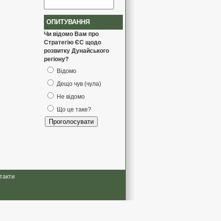
ОПИТУВАННЯ
Чи відомо Вам про
Стратегію ЄС щодо
розвитку Дунайського
регіону?
Відомо
Дещо чув (чула)
Не відомо
Що це таке?
такти