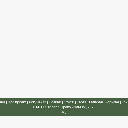
вна
|
Про проект
|
Документи
|
Новини
|
Статті
|
Карта
|
Галерея
|
Корисне
|
Кон
© МБО "Екологія-Право-Людина", 2026
Вхід